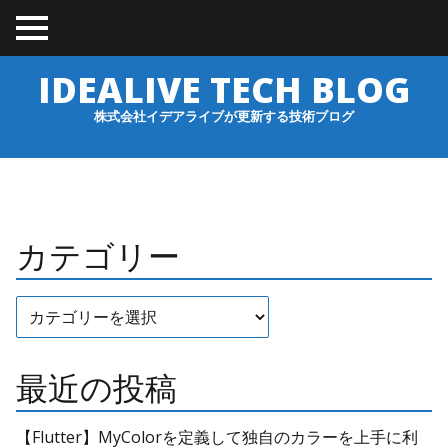
TO
GGL
E
IDEALIVE TECH BLOG
ME
NU
株式会社イデアライブが更新する技術ブログ
カテゴリー
カ
テ
ゴ
リ
ー
最近の投稿
【Flutter】MyColorを定義して独自のカラーを上手に利