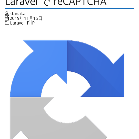
Laravel で reCAPTCHA
r.tanaka
2019年11月15日
Laravel
,
PHP