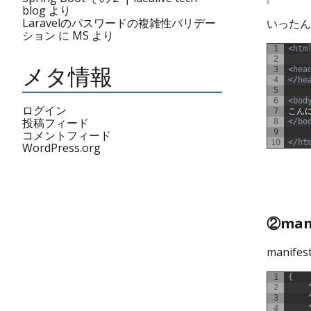
blog
より
Laravelのパスワードの複雑性バリデー
いったんi
ション
に
MS
より
1
<
htm
2
メタ情報
3
<
hea
4
<
/
he
5
6
<
bod
ログイン
7
こん
投稿フィード
8
<
/
bo
9
コメントフィード
10
<
/
ht
WordPress.org
②man
manife
1
{
2
3
4