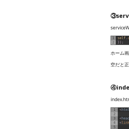
③ser
serviceW
1
self
.
2
}
)
;
ホーム画
空だと正
④ind
index.ht
1
<
htm
2
3
<
hea
4
<
lin
5