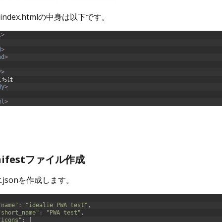
ndex.htmlの中身は以下です。
l
>
d
>
ad
>
y
>
にちは
dy
>
ml
>
ifestファイル作成
st.jsonを作成します。
"name"
:
"idealie PWA test"
,
"short_name"
:
"PWA test"
,
"icons"
:
[