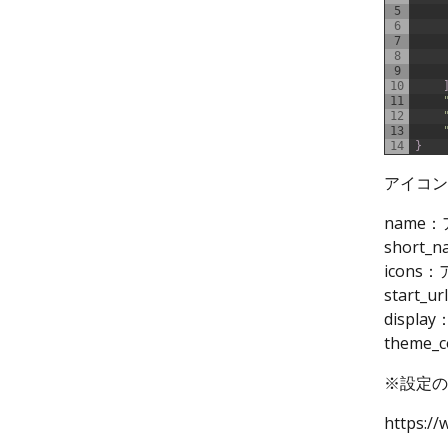
5
6
7
8
9
10
11
12
13
14
}
アイコン
name
shor
icon
start
displ
theme
※設定の
https:/