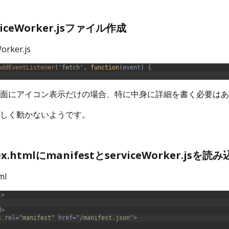
viceWorker.jsファイル作成
orker.js
addEventListener
(
'fetch'
,
function
(
event
)
{
面にアイコン表示だけの場合、特に中身に詳細を書く必要はあ
しく動かないようです。
ex.htmlにmanifestとserviceWorker.jsを読
ml
l
>
d
>
k 
rel
=
"manifest"
href
=
"/manifest.json"
>