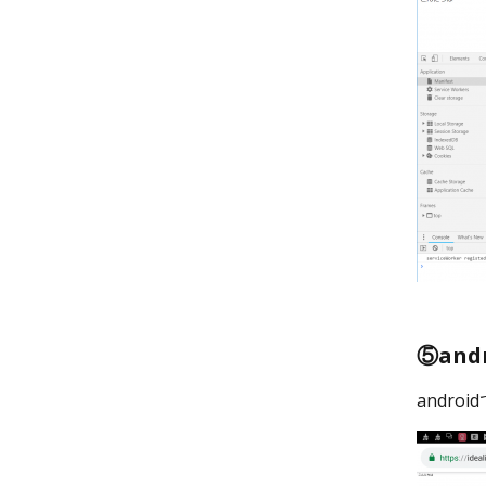
⑤and
andr