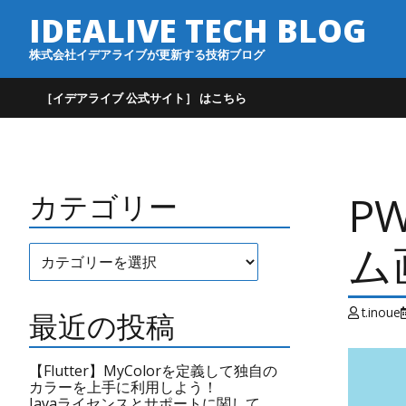
IDEALIVE TECH BLOG
株式会社イデアライブが更新する技術ブログ
［イデアライブ 公式サイト］ はこちら
P
カテゴリー
ム
カ
テ
ゴ
リ
t.inoue
ー
最近の投稿
【Flutter】MyColorを定義して独自の
カラーを上手に利用しよう！
Javaライセンスとサポートに関して