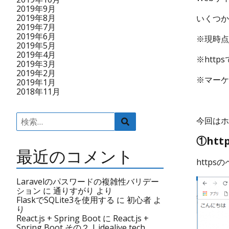
2019年9月
2019年8月
いくつか
2019年7月
2019年6月
※現時点
2019年5月
2019年4月
※htt
2019年3月
2019年2月
※マーケ
2019年1月
2018年11月
検
今回はホ
検
索
索
:
①ht
最近のコメント
http
Laravelのパスワードの複雑性バリデー
ション
に
通りすがり
より
FlaskでSQLite3を使用する
に
初心者
よ
り
React.js + Spring Boot
に
React.js +
Spring Boot その２ | idealive tech