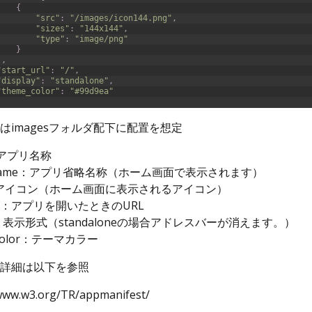
{
"src"
:
"/images/icon144.png"
,
"sizes"
:
"144x144"
,
"type"
:
"image/png"
}
]
,
"start_url"
:
"/"
,
"display"
:
"standalone"
,
"theme_color"
:
"#99d9ea"
はimagesフォルダ配下に配置を想定
：アプリ名称
t_name：アプリ省略名称（ホーム画面で表示されます）
s：アイコン（ホーム画面に表示されるアイコン）
_url：アプリを開いたときのURL
ay：表示形式（standaloneの場合アドレスバーが消えます。）
_color：テーマカラー
詳細は以下を参照
/www.w3.org/TR/appmanifest/