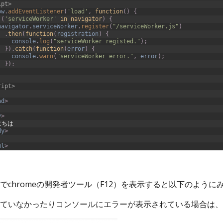
ipt>
ow
.
addEventListener
(
'load'
,
function
(
)
{
(
'serviceWorker'
in
navigator
)
{
navigator
.
serviceWorker
.
register
(
"/serviceWorker.js"
)
.
then
(
function
(
registration
)
{
console
.
log
(
"serviceWorker registed."
)
;
}
)
.
catch
(
function
(
error
)
{
console
.
warn
(
"serviceWorker error."
,
error
)
;
}
)
;
ript>
ad
>
y
>
にちは
dy
>
ml
>
でchromeの開発者ツール（F12）を表示すると以下のように
れていなかったりコンソールにエラーが表示されている場合は